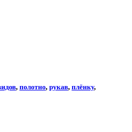
видов
,
полотно
,
рукав
,
плёнку
,