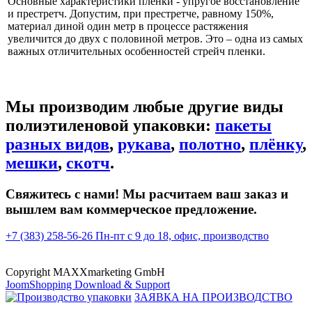
Основные характеристики пленки - упругое восстановление
и престретч. Допустим, при престретче, равному 150%,
материал диной один метр в процессе растяжения
увеличится до двух с половиной метров. Это – одна из самых
важных отличительных особенностей стрейч пленки.
Мы производим любые другие виды
полиэтиленовой упаковки:
пакеты
разных видов
,
рукава
,
полотно
,
плёнку
,
мешки
,
скотч
.
Свяжитесь с нами! Мы расчитаем ваш заказ и
вышлем вам коммерческое предложение.
+7 (383) 258-56-26
Пн-пт с 9 до 18, офис, производство
Copyright MAXXmarketing GmbH
JoomShopping Download & Support
ЗАЯВКА НА ПРОИЗВОДСТВО