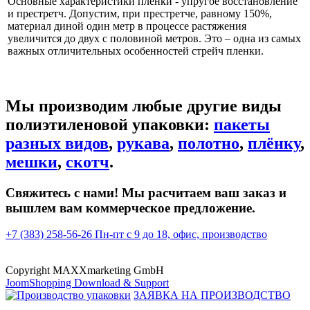
Основные характеристики пленки - упругое восстановление
и престретч. Допустим, при престретче, равному 150%,
материал диной один метр в процессе растяжения
увеличится до двух с половиной метров. Это – одна из самых
важных отличительных особенностей стрейч пленки.
Мы производим любые другие виды
полиэтиленовой упаковки:
пакеты
разных видов
,
рукава
,
полотно
,
плёнку
,
мешки
,
скотч
.
Свяжитесь с нами! Мы расчитаем ваш заказ и
вышлем вам коммерческое предложение.
+7 (383) 258-56-26
Пн-пт с 9 до 18, офис, производство
Copyright MAXXmarketing GmbH
JoomShopping Download & Support
ЗАЯВКА НА ПРОИЗВОДСТВО